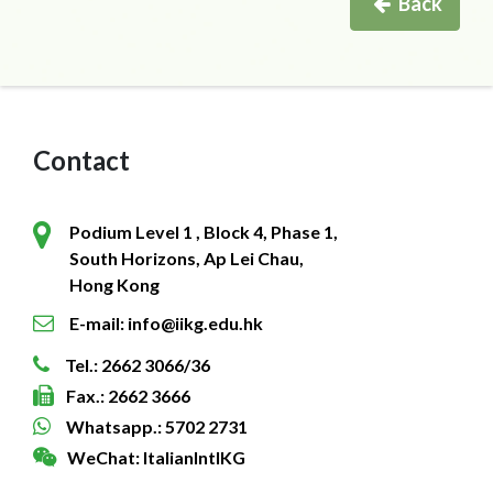
Back
Contact
Podium Level 1 , Block 4, Phase 1,
South Horizons, Ap Lei Chau,
Hong Kong
E-mail: info@iikg.edu.hk
Tel.: 2662 3066/36
Fax.: 2662 3666
Whatsapp.: 5702 2731
WeChat: ItalianIntlKG