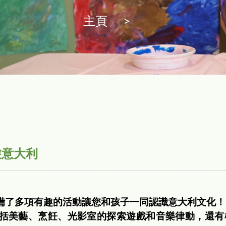
主頁
>
趣遊意大利
備了多項有趣的活動讓您和孩子一同認識意大利文化！
括美藝、烹飪、光影室的探索遊戲和音樂律動，還有