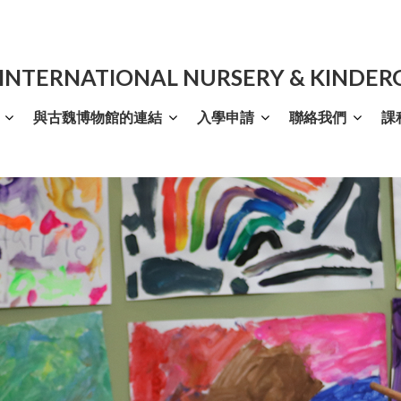
 INTERNATIONAL NURSERY & KINDE
與古魏博物館的連結
入學申請
聯絡我們
課
高階意大利語文班
Internship Programme
英語拼音