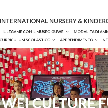
 INTERNATIONAL NURSERY & KINDE
IL LEGAME CON IL MUSEO GUWEI
MODALITÀ DI AM
L'IIKG Children’s Club
GuWei Culture Fun
Orari Scolastici E Quote Di Iscrizione
 CURRICULUM SCOLASTICO
APPRENDIMENTO
N
Visite E Uscite Del Progetto
I Lavo
WEI CULTURE 