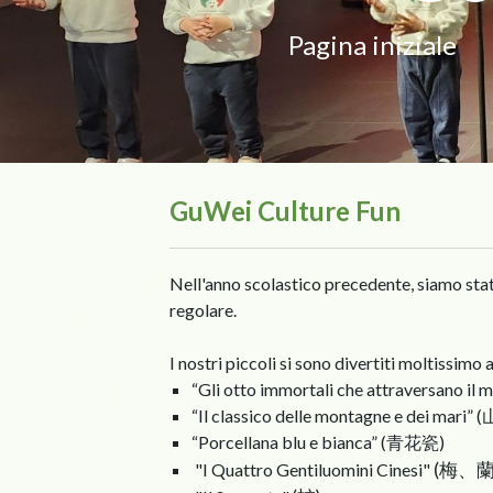
Pagina iniziale
GuWei Culture Fun
Nell'anno scolastico precedente, siamo sta
regolare.
I nostri piccoli si sono divertiti moltissimo a
“Gli otto immortali che attraversano 
“Il classico delle montagne e dei mari
“Porcellana blu e bianca” (青花瓷)
(梅、
"I Quattro Gentiluomini Cinesi"