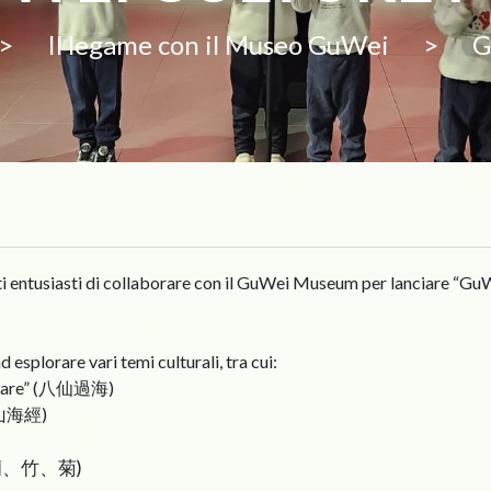
>
Il legame con il Museo GuWei
>
G
ti entusiasti di collaborare con il GuWei Museum per lanciare “GuW
d esplorare vari temi culturali, tra cui:
il mare” (八仙過海)
” (山海經)
蘭、竹、菊)