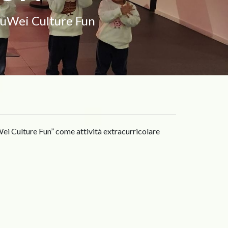
uWei Culture Fun
ei Culture Fun” come attività extracurricolare