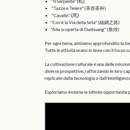
(蛇)
"Il Serpente"
"Tazze e Teiere" (茶壺茶杯)
(馬)
"Cavallo"
"Cos'è la Via della Seta" (絲綢之路)
"Alla scoperta di Dunhuang" (敦煌)
Per ogni tema, abbiamo approfondito la belle
Tutte le attività erano in linea con il focus s
La coltivazione culturale è una delle mission
diverse prospettive, rafforzando le loro c
replicate dalla tecnologia o dall'intelligenza
Esploriamo insieme le infinite opportunità p