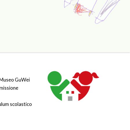
il Museo GuWei
missione
culum scolastico
o