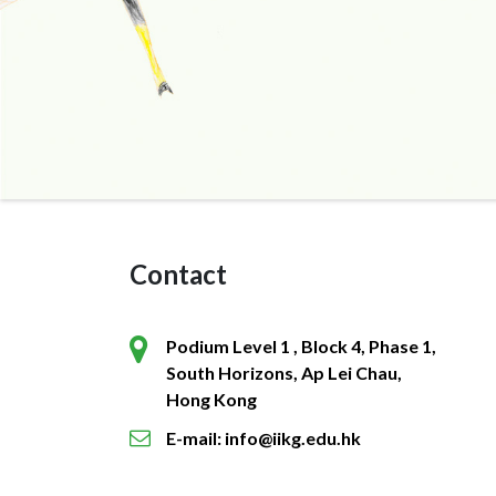
Contact
Podium Level 1 , Block 4, Phase 1,
South Horizons, Ap Lei Chau,
Hong Kong
E-mail: info@iikg.edu.hk