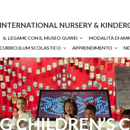
 INTERNATIONAL NURSERY & KINDE
IL LEGAME CON IL MUSEO GUWEI
MODALITÀ DI AM
L'IIKG Children’s Club
GuWei Culture Fun
Orari Scolastici E Quote Di Iscrizione
 CURRICULUM SCOLASTICO
APPRENDIMENTO
N
Visite E Uscite Del Progetto
I Lavo
IKG CHILDREN’S 