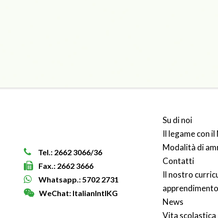
Su di noi
Il legame con 
Modalità di am
Tel.: 2662 3066/36
Contatti
Fax.: 2662 3666
Il nostro curri
Whatsapp.: 5702 2731
apprendiment
WeChat: ItalianIntlKG
News
Vita scolastica