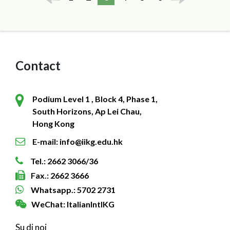
Contact
Podium Level 1 , Block 4, Phase 1,
South Horizons, Ap Lei Chau,
Hong Kong
E-mail: info@iikg.edu.hk
Tel.: 2662 3066/36
Fax.: 2662 3666
Whatsapp.: 5702 2731
WeChat: ItalianIntlKG
Su di noi