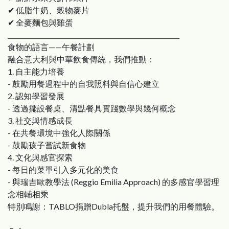
✔ 低脂牛奶、穀物麥片
✔ 全麥麵包與雞蛋
________________________________________________________
食物的語言——午餐計劃
融合意大利與中華飲食傳統，我們推動：
1. 自主能力培養
- 鼓勵用餐過程中的自我照料與自信心建立
2. 認知學習發展
- 透過擺設餐桌、清點餐具實踐數學與幾何概念
3. 社交與情感成長
- 在共餐環境中強化人際關係
- 鼓勵孩子嘗試新食物
4. 文化與感官探索
- 每日的菜單引入多元化的美食
- 與瑞吉歐教學法 (Reggio Emilia Approach) 的多感官學習理
念相輔相乘
特別鳴謝：TABLO捐贈Dubla托盤，提升我們的用餐體驗。