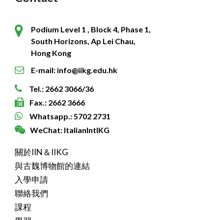
Podium Level 1 , Block 4, Phase 1,
South Horizons, Ap Lei Chau,
Hong Kong
E-mail: info@iikg.edu.hk
Tel.: 2662 3066/36
Fax.: 2662 3666
Whatsapp.: 5702 2731
WeChat: ItalianIntlKG
關於IIN＆IIKG
與古魏博物館的連結
入學申請
聯絡我們
課程