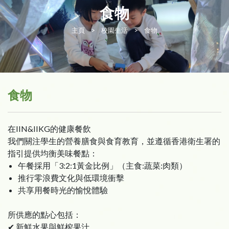
食物
主頁
>
校園生活
>
食物
食物
在IIN&IIKG的健康餐飲
我們關注學生的營養膳食與食育教育，並遵循香港衛生署的
指引提供均衡美味餐點：
午餐採用「3:2:1黃金比例」（主食:蔬菜:肉類）
推行零浪費文化與低環境衝擊
共享用餐時光的愉悅體驗
所供應的點心包括：
✔ 新鮮水果與鮮榨果汁