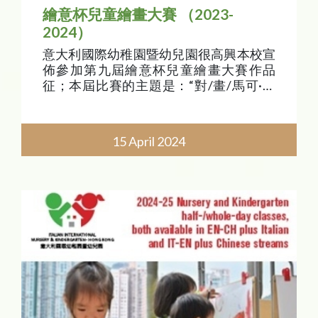
繪意杯兒童繪畫大賽 （2023-
2024）
意大利國際幼稚園暨幼兒園很高興本校宣
佈參加第九屆繪意杯兒童繪畫大賽作品
征；本屆比賽的主題是：“對/畫/馬可·波
羅 – 跨越中意的奇妙旅程”。
15 April 2024
始於2015年的繪意盃兒童繪畫比賽由意大
利駐華大使館文化中心主辦，意大利
IMOLA陶瓷（中國區）、築巢集團承
辦，獲得中央美術學院美術館的學術支
持。大賽對象為3-12歲的兒童，每年將設
定一個與意大利文化息息相關的主題。舉
辦八年來，累計已有來自全國百餘城市超
過四萬名的小畫家參與；他們皆為每年的
主題添上獨特的個人藝術色彩。