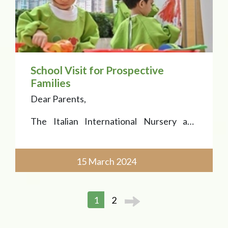
馬可·波羅是威尼斯旅
School Visit for Prospective
Families
Dear Parents,
The Italian International Nursery and
Kindergarten is welcoming prospective
families for PN and K classes with a school
visit on 15 March 2024, 3:00 p.m.
15 March 2024
The School Tour is a great chance to meet
the team, learn about the School curric
1
2