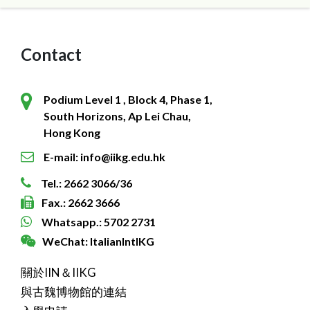
Contact
Podium Level 1 , Block 4, Phase 1,
South Horizons, Ap Lei Chau,
Hong Kong
E-mail: info@iikg.edu.hk
Tel.: 2662 3066/36
Fax.: 2662 3666
Whatsapp.: 5702 2731
WeChat: ItalianIntlKG
關於IIN＆IIKG
與古魏博物館的連結