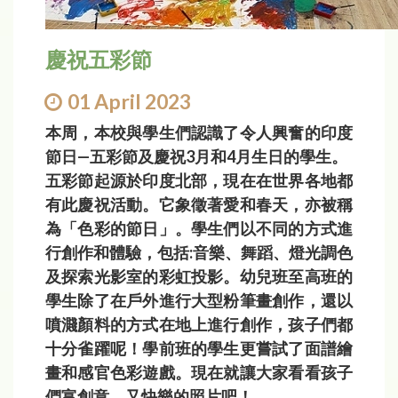
慶祝五彩節
01 April 2023
本周，本校與學生們認識了令人興奮的印度
節日—五彩節及慶祝3月和4月生日的學生。
五彩節起源於印度北部，現在在世界各地都
有此慶祝活動。它象徵著愛和春天，亦被稱
為「色彩的節日」。學生們以不同的方式進
行創作和體驗，包括:音樂、舞蹈、燈光調色
及探索光影室的彩虹投影。幼兒班至高班的
學生除了在戶外進行大型粉筆畫創作，還以
噴濺顏料的方式在地上進行創作，孩子們都
十分雀躍呢！學前班的學生更嘗試了面譜繪
畫和感官色彩遊戲。現在就讓大家看看孩子
們富創意，又快樂的照片吧！