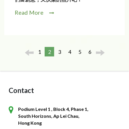
Read More
1
2
3
4
5
6
Contact
Podium Level 1 , Block 4, Phase 1,
South Horizons, Ap Lei Chau,
Hong Kong