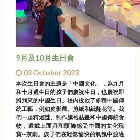
9月及10月生日會
03 October 2023
本次生日會的主題是「中國文化」，為九月
和十月過生日的孩子們慶祝生日，也慶祝即
將到來的中國生日。校內投放了多種中國傳
統工藝，例如皮影戲、剪紙和紙翻花等。我
們一起猜燈謎、制作旗袍貼畫和中國傳統食
物，還戴上面具和頭飾感受中國的文化瑰
寶--京劇。孩子們在輕鬆愉快的氣氛中渡過