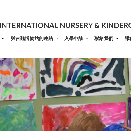
 INTERNATIONAL NURSERY & KINDE
與古魏博物館的連結
入學申請
聯絡我們
課
高階意大利語文班
Internship Programme
英語拼音