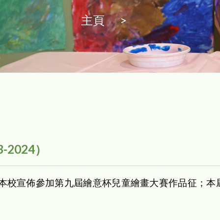
主頁
>
-2024）
校宣佈參加第九屆繪意杯兒童繪畫大賽作品征；本屆比賽