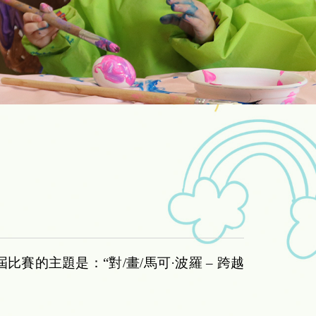
的主題是：“對/畫/馬可·波羅 – 跨越