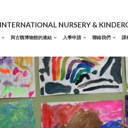
 INTERNATIONAL NURSERY & KINDE
與古魏博物館的連結
入學申請
聯絡我們
課
高階意大利語文班
Internship Programme
英語拼音