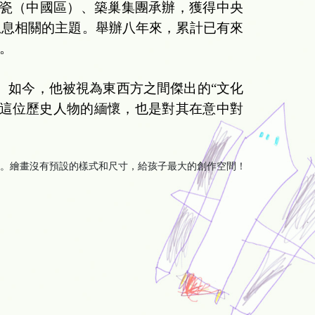
A陶瓷（中國區）、築巢集團承辦，獲得中央
息息相關的主題。舉辦八年來，累計已有來
。
。如今，他被視為東西方之間傑出的“文化
對這位歷史人物的緬懷，也是對其在意中對
畫沒有預設的樣式和尺寸，給孩子最大的創作空間！作品徵集截止日期：4