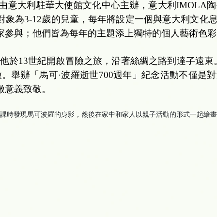
賽由意大利駐華大使館文化中心主辦，意大利IMOL
對象為3-12歲的兒童，每年將設定一個與意大利文化
家參與；他們皆為每年的主題添上獨特的個人藝術色彩
他於13世紀開啟冒險之旅，沿著絲綢之路到達
了
遠東
徵。舉辦「馬可·波羅逝世700週年」紀念活動不僅是
徵意義致敬。
課時發現馬可波羅的身影，然後在家中和家人以親子活動的形式一起繪畫。繪