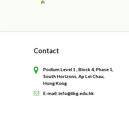
Contact
Podium Level 1 , Block 4, Phase 1,
South Horizons, Ap Lei Chau,
Hong Kong
E-mail: info@iikg.edu.hk