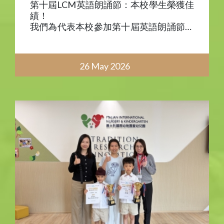
第十屆LCM英語朗誦節：本校學生榮獲佳
績！
我們為代表本校參加第十屆英語朗誦節的
同學感到無比驕傲與自豪。
今年，共有三位K2班同學參賽，他們憑藉
26 May 2026
充足的準備與自信的態度走上舞台，帶來
了十分精彩的演出。在此，熱烈祝賀一位
獲得季軍，兩位學生獲得優異獎。這項絕
佳的成績絕對是實至名歸，是非常了不起
的成就！
同時也感謝所有參賽同學，全體都展現了
最佳狀態，勇奪殊榮。同學們在比賽時的
成長與進步，正是參加比賽最令人欣慰的
收穫。
我們期待所有孩子能繼續挑戰自我，不斷
進步！