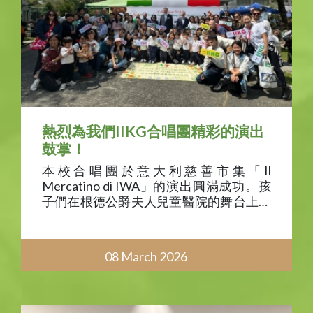
熱烈為我們IIKG合唱團精彩的演出
鼓掌！
本校合唱團於意大利慈善市集「Il
Mercatino di IWA」的演出圓滿成功。孩
子們在根德公爵夫人兒童醫院的舞台上展
現了精湛才藝，並以歌唱表演為慈善作出
貢獻。我們的合唱團以三種語言演繹了優
美曲目，讓全場觀眾傾聽。
08 March 2026