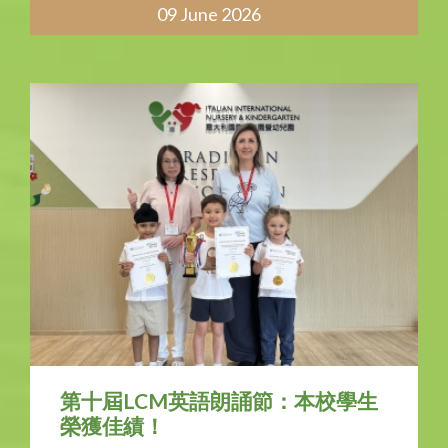
學生榮獲以下獎項：
09 June 2026
• 金獎1名
• 銀獎1名
• 銅獎1名
• 優異獎1名
我們衷心祝賀所有獲獎學生，感謝他們卓
越的奉獻 精神、辛勤付出和紮實優秀的朗
誦詮釋能力。這些成就體現了我校高標準
的學習程度和文化素養。
我們也要向敬業的老師和支持學生的家長
致以最誠摯的謝意，感謝他們給予的寶貴
指導和鼓勵。
本校為同學們的出色表現感到無比驕傲！
圖片
第十屆LCM英語朗誦節：本校學生
榮獲佳績！