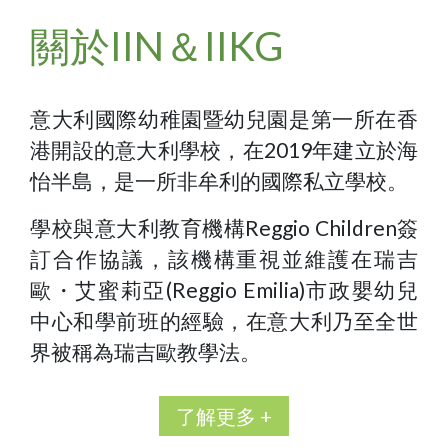
關於IIN＆IIKG
意大利國際幼稚園暨幼兒園是第一所在香
港開設的意大利學校，在2019年建立於海
怡半島，是一所非牟利的國際私立學校。
學校與意大利教育機構Reggio Children簽
訂合作協議，該機構重視並維護在瑞吉
歐・艾蜜莉亞(Reggio Emilia)市政嬰幼兒
中心和學前班的經驗，在意大利乃至全世
界被稱為瑞吉歐教學法。
了解更多 +