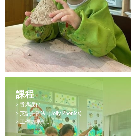
課程
>
香港課程
>
英語拼音法（Jolly Phonics)
>
工作坊理念
...