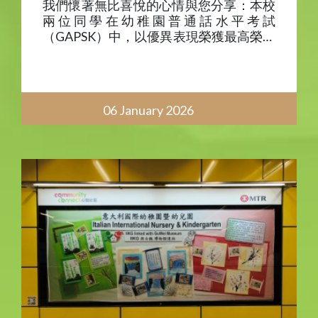
我們懷著無比喜悅的心情與您分享：本校
兩位同學在幼稚園普通話水平考試
（GAPSK）中，以優異表現榮獲最高榮譽
——卓越一級(考獲97-100分)！ 這份亮眼
成績不僅展現了他們持續不懈的努力、專
注的學習態度，更蘊含著對語言學習的純
真熱愛。
06 January 2026